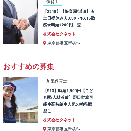
保育士
【2319】【保育園/派遣】★
土日祝休み★8:30～16:15勤
務★時給1200円、交…
株式会社クネット
東京都港区新橋2-…
おすすめの募集
加配保育士
【910】時給1,500円【こど
も園/人材派遣】即日勤務可
能◆高時給◆人気の幼稚園
型こ…
株式会社クネット
東京都港区新橋2-…