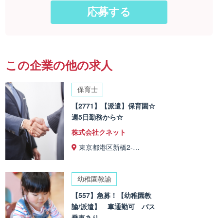
この企業の他の求人
保育士
【2771】【派遣】保育園☆
週5日勤務から☆
株式会社クネット
東京都港区新橋2-…
幼稚園教諭
【557】急募！【幼稚園教
諭/派遣】 車通勤可 バス
乗車あり