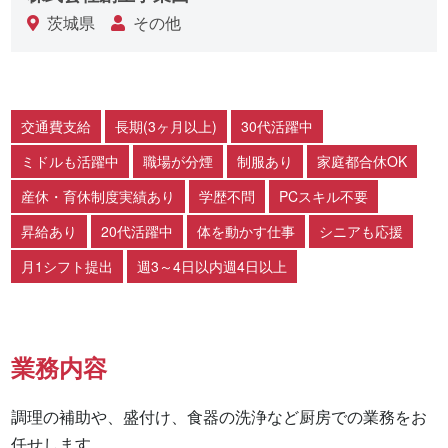
茨城県
その他
交通費支給
長期(3ヶ月以上)
30代活躍中
ミドルも活躍中
職場が分煙
制服あり
家庭都合休OK
産休・育休制度実績あり
学歴不問
PCスキル不要
昇給あり
20代活躍中
体を動かす仕事
シニアも応援
月1シフト提出
週3～4日以内週4日以上
業務内容
調理の補助や、盛付け、食器の洗浄など厨房での業務をお
任せします。
