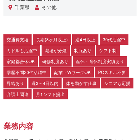
千葉県
その他
交通費支給
長期(3ヶ月以上)
週4日以上
30代活躍中
ミドルも活躍中
職場が分煙
制服あり
シフト制
家庭都合休OK
研修制度あり
産休・育休制度実績あり
学歴不問20代活躍中
副業・WワークOK
PCスキル不要
昇給あり
週3～4日以内
体を動かす仕事
シニアも応援
介護士関連
月1シフト提出
業務内容