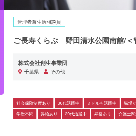
管理者兼生活相談員
ご長寿くらぶ 野田清水公園南館/＜管
株式会社創生事業団
千葉県
その他
社会保険制度あり
30代活躍中
ミドルも活躍中
職場
学歴不問
昇給あり
20代活躍中
昇格あり
介護士関