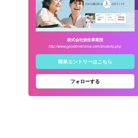
株式会社創生事業団
http://www.goodtimehome.com/shuto/lp.php
簡単エントリーはこちら
フォローする