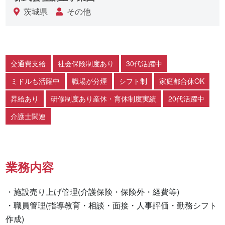
茨城県
その他
交通費支給
社会保険制度あり
30代活躍中
ミドルも活躍中
職場が分煙
シフト制
家庭都合休OK
昇給あり
研修制度あり産休・育休制度実績
20代活躍中
介護士関連
業務内容
・施設売り上げ管理(介護保険・保険外・経費等)

・職員管理(指導教育・相談・面接・人事評価・勤務シフト
作成)
