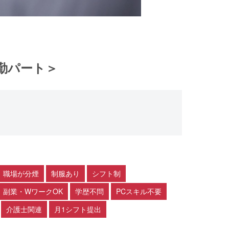
勤パート＞
職場が分煙
制服あり
シフト制
副業・WワークOK
学歴不問
PCスキル不要
介護士関連
月1シフト提出