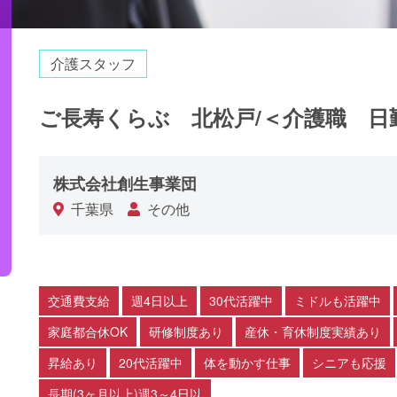
介護スタッフ
ご長寿くらぶ 北松戸/＜介護職 日
株式会社創生事業団
千葉県
その他
交通費支給
週4日以上
30代活躍中
ミドルも活躍中
家庭都合休OK
研修制度あり
産休・育休制度実績あり
昇給あり
20代活躍中
体を動かす仕事
シニアも応援
長期(3ヶ月以上)週3～4日以