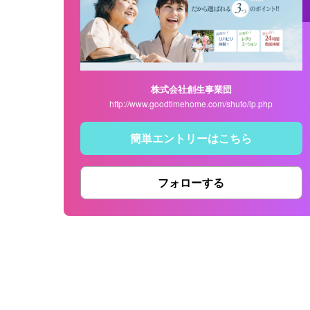
株式会社創生事業団
http://www.goodtimehome.com/shuto/lp.php
簡単エントリーはこちら
フォローする