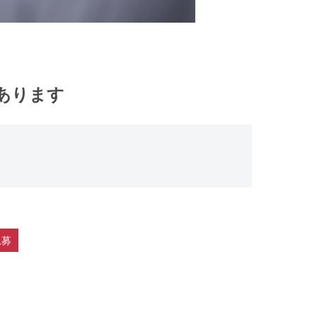
数あります
急募