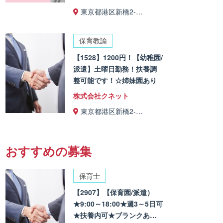
東京都港区新橋2-…
保育教諭
【1528】1200円！【幼稚園/
派遣】土曜日勤務！扶養調
整可能です！☆姉妹園あり
株式会社クネット
東京都港区新橋2-…
おすすめの募集
保育士
【2907】【保育園/派遣）
★9:00～18:00★週3～5日可
★扶養内可★ブランクあ…