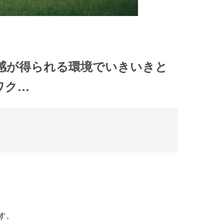
実感が得られる環境でいきいきと
ワク…
。
