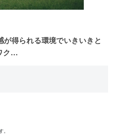
実感が得られる環境でいきいきと
ワク…
。
