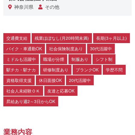
神奈川県
その他
交通費支給
残業ほぼなし(月20時間未満)
長期(3ヶ月以上)
バイク・車通勤OK
社会保険制度あり
30代活躍中
ミドルも活躍中
職場が分煙
制服あり
シフト制
駅チカ・駅ナカ
研修制度あり
ブランクOK
学歴不問
資格取得支援
休日面接OK
20代活躍中
社会人未経験ＯＫ
友達と応募OK
昇給あり週2～3日からOK
業務内容