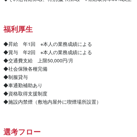
福利厚生
◆昇給　年1回　※本人の業務成績による

◆賞与　年2回　※本人の業務成績による

◆交通費支給　上限50,000円/月

◆社会保険各種完備

◆制服貸与

◆車通勤補助あり

◆資格取得支援制度

◆施設内禁煙（敷地内屋外に喫煙場所設置）
選考フロー