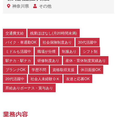
神奈川県
その他
交通費支給
残業ほぼなし(月20時間未満)
バイク・車通勤OK
社会保険制度あり
30代活躍中
ミドルも活躍中
職場が分煙
制服あり
シフト制
駅チカ・駅ナカ
研修制度あり
産休・育休制度実績あり
ブランクOK
学歴不問
資格取得支援
休日面接OK
20代活躍中
社会人未経験ＯＫ
友達と応募OK
昇給ありボーナス・賞与あり
業務内容