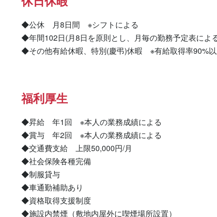
休日休暇
◆公休　月8日間　※シフトによる

◆年間102日(月8日を原則とし、月毎の勤務予定表による)
◆その他有給休暇、特別(慶弔)休暇　※有給取得率90%
福利厚生
◆昇給　年1回　※本人の業務成績による

◆賞与　年2回　※本人の業務成績による

◆交通費支給　上限50,000円/月

◆社会保険各種完備

◆制服貸与

◆車通勤補助あり

◆資格取得支援制度

◆施設内禁煙（敷地内屋外に喫煙場所設置）