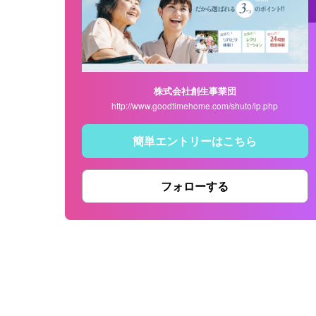
株式会社創生事業団
http://www.goodtimehome.com/shuto/lp.php
簡単エントリーはこちら
フォローする