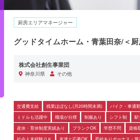
厨房エリアマネージャー
グッドタイムホーム・青葉田奈/＜
株式会社創生事業団
神奈川県
その他
交通費支給
残業ほぼなし(月20時間未満)
バイク・車通勤
ミドルも活躍中
職場が分煙
制服あり
シフト制
駅
産休・育休制度実績あり
ブランクOK
学歴不問
資格
社会人未経験ＯＫ
友達と応募OK
昇給ありボーナス・賞