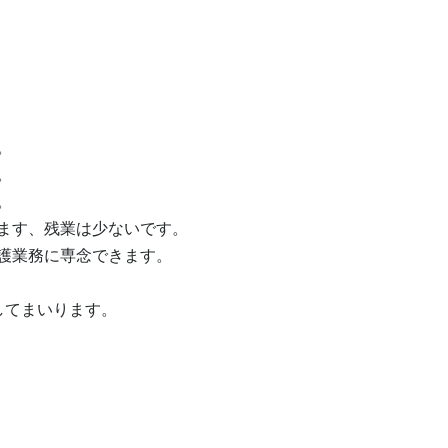






ます、残業は少ないです。

護業務に専念できます。

してまいります。