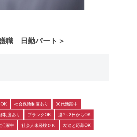
護職 日勤パート＞
OK
社会保険制度あり
30代活躍中
修制度あり
ブランクOK
週2～3日からOK
代活躍中
社会人未経験ＯＫ
友達と応募OK