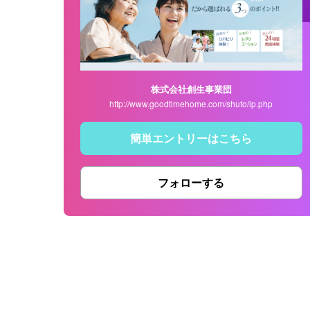
株式会社創生事業団
http://www.goodtimehome.com/shuto/lp.php
簡単エントリーはこちら
フォローする