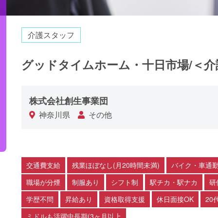
介護スタッフ
グッドタイムホーム・十日市場/＜介
株式会社創生事業団
神奈川県
その他
交通費支給
残業ほぼなし(月20時間未満)
バイク・車通勤
職場が分煙
制服あり
シフト制
駅チカ・駅ナカ
研
学歴不問
昇給あり
資格取得支援
休日面接OK
20
ミドルも活躍中長期(3ヶ月以上