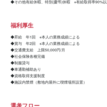
◆その他有給休暇、特別(慶弔)休暇　※有給取得率90%
福利厚生
◆昇給　年1回　※本人の業務成績による

◆賞与　年2回　※本人の業務成績による

◆交通費支給　上限50,000円/月

◆社会保険各種完備

◆制服貸与

◆車通勤補助あり

◆資格取得支援制度

◆施設内禁煙（敷地内屋外に喫煙場所設置）
選考フロー