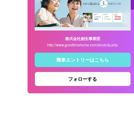
株式会社創生事業団
http://www.goodtimehome.com/shuto/lp.php
簡単エントリーはこちら
フォローする