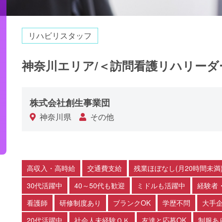
リハビリスタッフ
神奈川エリア/＜訪問看護リハリーダ
株式会社創生事業団
神奈川県
その他
高収入・高時給
交通費支給
残業ほぼなし(月20時間未満
30代活躍中
40～50代も歓迎
ミドルも活躍中
経験者
看護師
研修制度あり
ブランクOK
学歴不問
大手
20代活躍中
社会人未経験ＯＫ
友達と応募OK
制服あ