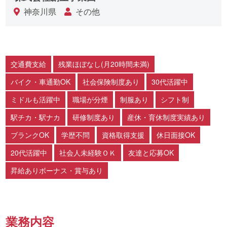
神奈川県
その他
交通費支給
残業ほぼなし(月20時間未満)
バイク・車通勤OK
社会保険制度あり
30代活躍中
ミドルも活躍中
職場が分煙
制服あり
シフト制
駅チカ・駅ナカ
研修制度あり
産休・育休制度実績あり
ブランクOK
学歴不問
資格取得支援
休日面接OK
20代活躍中
社会人未経験ＯＫ
友達と応募OK
昇給ありボーナス・賞与あり
業務内容