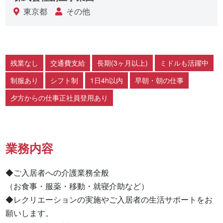
東京都
その他
残業なし
交通費支給
長期(3ヶ月以上)
ミドルも活躍中
制服あり
シフト制
1日4h以内
早朝・朝の仕事
夕方からの仕事正社員登用あり
業務内容
◆ご入居者への介護業務全般

（お食事・服薬・移動・就寝介助など）

◆レクリエーションの実施やご入居者の生活サポートをお
願いします。
