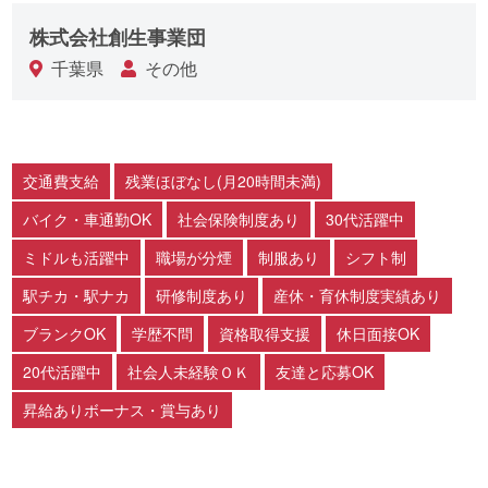
株式会社創生事業団
千葉県
その他
交通費支給
残業ほぼなし(月20時間未満)
バイク・車通勤OK
社会保険制度あり
30代活躍中
ミドルも活躍中
職場が分煙
制服あり
シフト制
駅チカ・駅ナカ
研修制度あり
産休・育休制度実績あり
ブランクOK
学歴不問
資格取得支援
休日面接OK
20代活躍中
社会人未経験ＯＫ
友達と応募OK
昇給ありボーナス・賞与あり