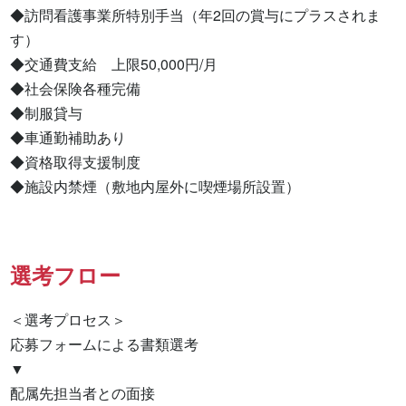
◆訪問看護事業所特別手当（年2回の賞与にプラスされま
す）

◆交通費支給　上限50,000円/月

◆社会保険各種完備

◆制服貸与

◆車通勤補助あり

◆資格取得支援制度

◆施設内禁煙（敷地内屋外に喫煙場所設置）
選考フロー
＜選考プロセス＞

応募フォームによる書類選考

▼

配属先担当者との面接
