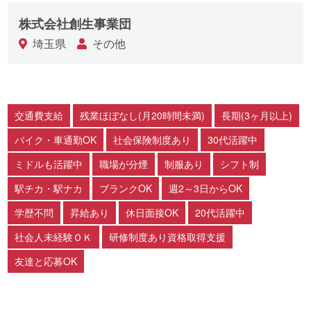
株式会社創生事業団
埼玉県
その他
交通費支給
残業ほぼなし(月20時間未満)
長期(3ヶ月以上)
バイク・車通勤OK
社会保険制度あり
30代活躍中
ミドルも活躍中
職場が分煙
制服あり
シフト制
駅チカ・駅ナカ
ブランクOK
週2～3日からOK
学歴不問
昇給あり
休日面接OK
20代活躍中
社会人未経験ＯＫ
研修制度あり資格取得支援
友達と応募OK