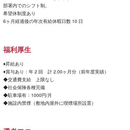
部署内でのシフト制。

希望休制度あり

6ヶ月経過後の年次有給休暇日数 10 日
福利厚生
♦昇給あり

♦賞与あり：年 2 回　計 2.00ヶ月分（前年度実績）

◆交通費支給　上限なし

◆社会保険各種完備

◆駐車場有：1000円/月

◆施設内禁煙（敷地内屋外に喫煙場所設置）