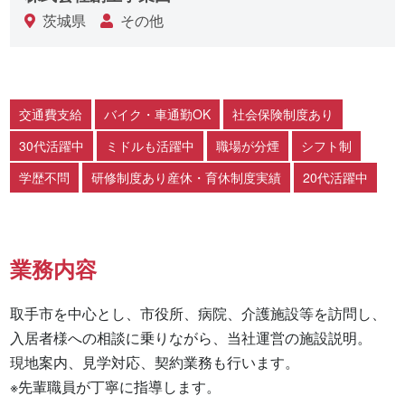
茨城県
その他
交通費支給
バイク・車通勤OK
社会保険制度あり
30代活躍中
ミドルも活躍中
職場が分煙
シフト制
学歴不問
研修制度あり産休・育休制度実績
20代活躍中
業務内容
取手市を中心とし、市役所、病院、介護施設等を訪問し、
入居者様への相談に乗りながら、当社運営の施設説明。

現地案内、見学対応、契約業務も行います。

※先輩職員が丁寧に指導します。