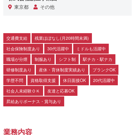
東京都
その他
交通費支給
残業ほぼなし(月20時間未満)
社会保険制度あり
30代活躍中
ミドルも活躍中
職場が分煙
制服あり
シフト制
駅チカ・駅ナカ
研修制度あり
産休・育休制度実績あり
ブランクOK
学歴不問
資格取得支援
休日面接OK
20代活躍中
社会人未経験ＯＫ
友達と応募OK
昇給ありボーナス・賞与あり
業務内容