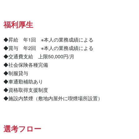
福利厚生
◆昇給　年1回　※本人の業務成績による

◆賞与　年2回　※本人の業務成績による

◆交通費支給　上限50,000円/月

◆社会保険各種完備

◆制服貸与

◆車通勤補助あり

◆資格取得支援制度

◆施設内禁煙（敷地内屋外に喫煙場所設置）
選考フロー