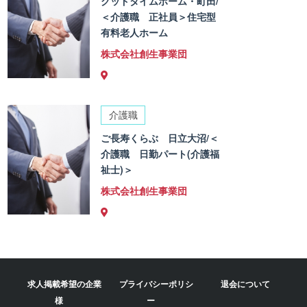
グッドタイムホーム・町田/
＜介護職 正社員＞住宅型
有料老人ホーム
株式会社創生事業団
介護職
ご長寿くらぶ 日立大沼/＜
介護職 日勤パート(介護福
祉士)＞
株式会社創生事業団
求人掲載希望の企業
プライバシーポリシ
退会について
様
ー