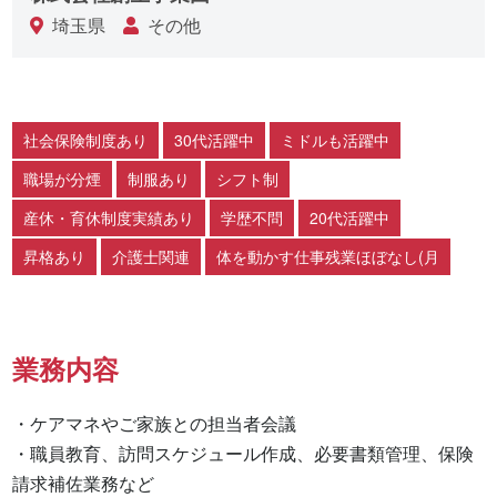
埼玉県
その他
社会保険制度あり
30代活躍中
ミドルも活躍中
職場が分煙
制服あり
シフト制
産休・育休制度実績あり
学歴不問
20代活躍中
昇格あり
介護士関連
体を動かす仕事残業ほぼなし(月
業務内容
・ケアマネやご家族との担当者会議

・職員教育、訪問スケジュール作成、必要書類管理、保険
請求補佐業務など
