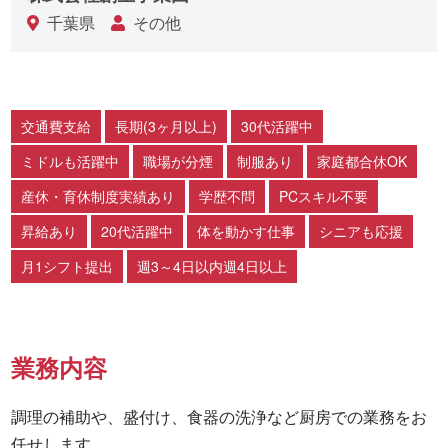
千葉県
その他
交通費支給
長期(3ヶ月以上)
30代活躍中
ミドルも活躍中
職場が分煙
制服あり
家庭都合休OK
産休・育休制度実績あり
学歴不問
PCスキル不要
昇給あり
20代活躍中
体を動かす仕事
シニアも応援
月1シフト提出
週3～4日以内週4日以上
業務内容
調理の補助や、盛付け、食器の洗浄など厨房での業務をお
任せします。
