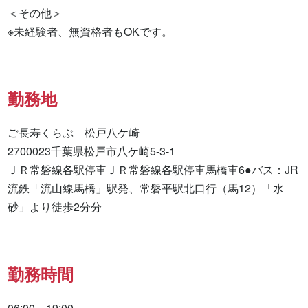
＜その他＞

※未経験者、無資格者もOKです。
勤務地
ご長寿くらぶ　松戸八ケ崎

2700023千葉県松戸市八ケ崎5-3-1

ＪＲ常磐線各駅停車ＪＲ常磐線各駅停車馬橋車6●バス：JR
流鉄「流山線馬橋」駅発、常磐平駅北口行（馬12）「水
砂」より徒歩2分分
勤務時間
06:00～19:00
