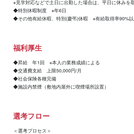
※見学対応などで土日に出勤した場合は、平日に休みを取
◆特別休暇制度　※年6日

◆その他有給休暇、特別(慶弔)休暇　※有給取得率90%
福利厚生
◆昇給　年1回　※本人の業務成績による

◆交通費支給　上限50,000円/月

◆社会保険各種完備

◆施設内禁煙（敷地内屋外に喫煙場所設置）
選考フロー
＜選考プロセス＞
