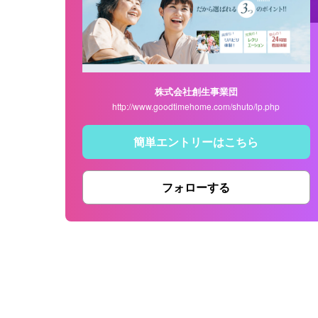
株式会社創生事業団
http://www.goodtimehome.com/shuto/lp.php
簡単エントリーはこちら
フォローする