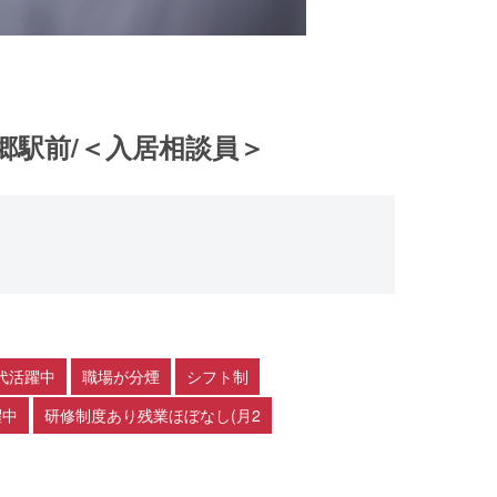
郷駅前/＜入居相談員＞
0代活躍中
職場が分煙
シフト制
躍中
研修制度あり残業ほぼなし(月2