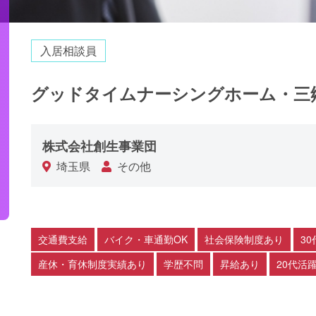
入居相談員
グッドタイムナーシングホーム・三
株式会社創生事業団
埼玉県
その他
交通費支給
バイク・車通勤OK
社会保険制度あり
3
産休・育休制度実績あり
学歴不問
昇給あり
20代活