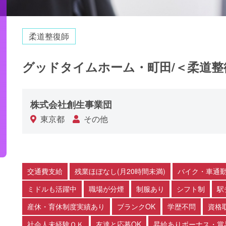
柔道整復師
グッドタイムホーム・町田/＜柔道整
株式会社創生事業団
東京都
その他
交通費支給
残業ほぼなし(月20時間未満)
バイク・車通勤
ミドルも活躍中
職場が分煙
制服あり
シフト制
駅
産休・育休制度実績あり
ブランクOK
学歴不問
資格
社会人未経験ＯＫ
友達と応募OK
昇給ありボーナス・賞