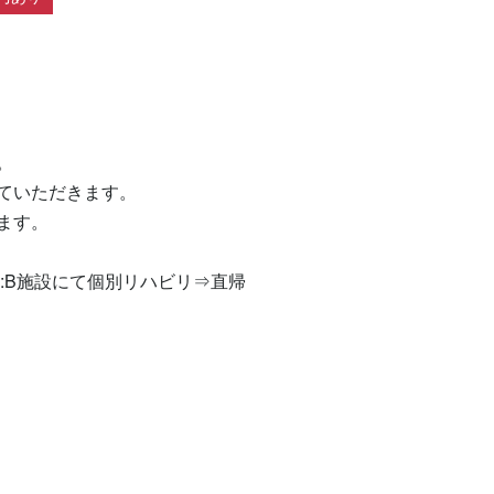


いただきます。

す。

:B施設にて個別リハビリ⇒直帰