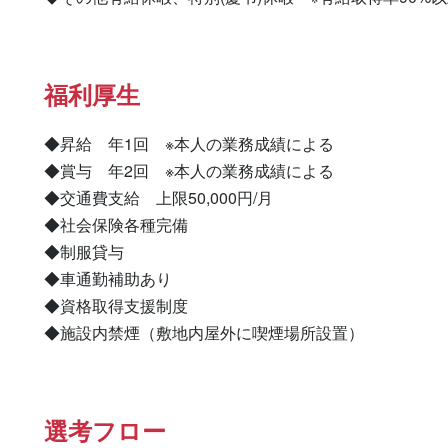
福利厚生
◆昇給　年1回　※本人の業務成績による

◆賞与　年2回　※本人の業務成績による

◆交通費支給　上限50,000円/月

◆社会保険各種完備

◆制服貸与

◆車通勤補助あり

◆資格取得支援制度

◆施設内禁煙（敷地内屋外に喫煙場所設置）
選考フロー