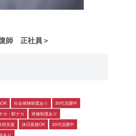
復師 正社員＞
OK
社会保険制度あり
30代活躍中
チカ・駅ナカ
研修制度あり
取得支援
休日面接OK
20代活躍中
与あり