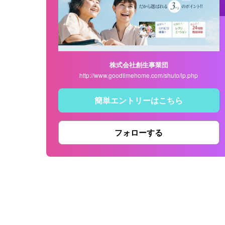
株式会社創生事業団
http://www.goodtimehome.com/shuto/lp.php
簡単エントリーはこちら
フォローする