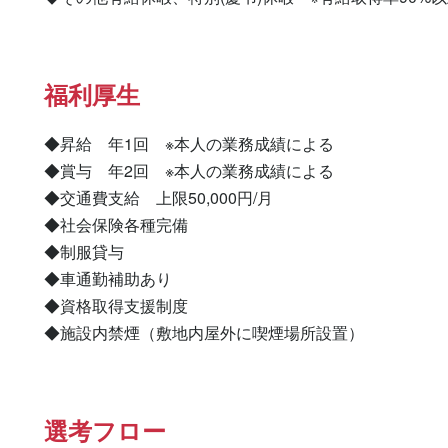
福利厚生
◆昇給　年1回　※本人の業務成績による

◆賞与　年2回　※本人の業務成績による

◆交通費支給　上限50,000円/月

◆社会保険各種完備

◆制服貸与

◆車通勤補助あり

◆資格取得支援制度

◆施設内禁煙（敷地内屋外に喫煙場所設置）
選考フロー