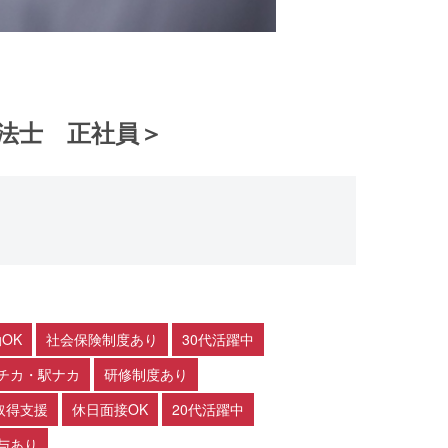
法士 正社員＞
OK
社会保険制度あり
30代活躍中
チカ・駅ナカ
研修制度あり
取得支援
休日面接OK
20代活躍中
与あり