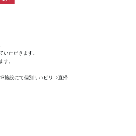


いただきます。

す。

:B施設にて個別リハビリ⇒直帰