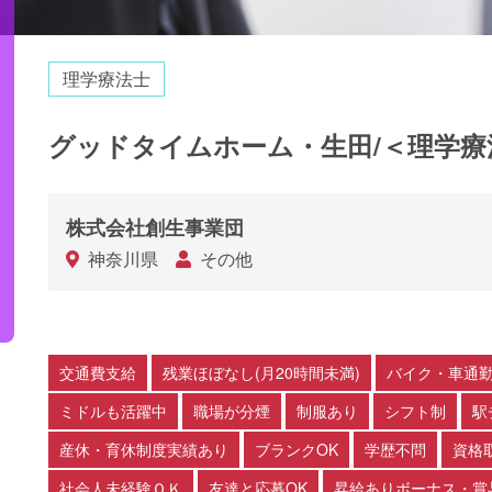
理学療法士
グッドタイムホーム・生田/＜理学療
株式会社創生事業団
神奈川県
その他
交通費支給
残業ほぼなし(月20時間未満)
バイク・車通勤
ミドルも活躍中
職場が分煙
制服あり
シフト制
駅
産休・育休制度実績あり
ブランクOK
学歴不問
資格
社会人未経験ＯＫ
友達と応募OK
昇給ありボーナス・賞