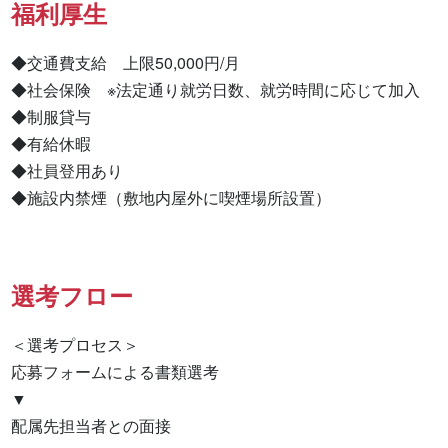
福利厚生
◆交通費支給　上限50,000円/月

◆社会保険　※法定通り就労日数、就労時間に応じて加入

◆制服貸与

◆有給休暇

◆社員登用あり

◆施設内禁煙（敷地内屋外に喫煙場所設置）
選考フロー
＜選考プロセス＞

応募フォームによる書類選考

▼

配属先担当者との面接
