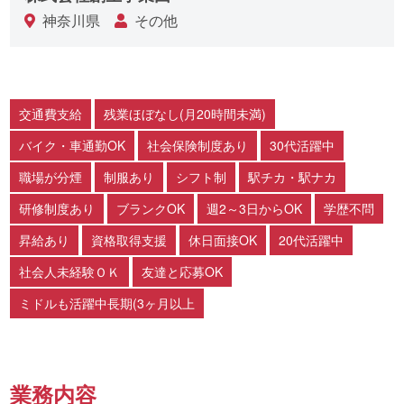
神奈川県
その他
交通費支給
残業ほぼなし(月20時間未満)
バイク・車通勤OK
社会保険制度あり
30代活躍中
職場が分煙
制服あり
シフト制
駅チカ・駅ナカ
研修制度あり
ブランクOK
週2～3日からOK
学歴不問
昇給あり
資格取得支援
休日面接OK
20代活躍中
社会人未経験ＯＫ
友達と応募OK
ミドルも活躍中長期(3ヶ月以上
業務内容