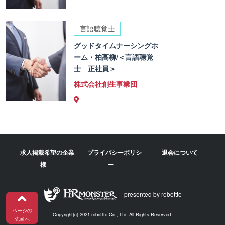
言語聴覚士
グッドタイムナーシングホ
ーム・柏高柳/＜言語聴覚
士 正社員＞
株式会社創生事業団
求人掲載希望の企業
プライバシーポリシ
退会について
様
ー
presented by robottte
ページの
Copyright(c) 2021 robottte Co., Ltd. All Rights Reserved.
先頭へ