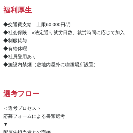
福利厚生
◆交通費支給　上限50,000円/月

◆社会保険　※法定通り就労日数、就労時間に応じて加入

◆制服貸与

◆有給休暇

◆社員登用あり

◆施設内禁煙（敷地内屋外に喫煙場所設置）
選考フロー
＜選考プロセス＞

応募フォームによる書類選考

▼

配属先担当者との面接
