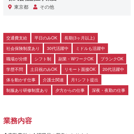
東京都
その他
交通費支給
平日のみOK
長期(3ヶ月以上)
社会保険制度あり
30代活躍中
ミドルも活躍中
職場が分煙
シフト制
副業・WワークOK
ブランクOK
学歴不問
土日祝のみOK
リモート面接OK
20代活躍中
体を動かす仕事
介護士関連
月1シフト提出
制服あり研修制度あり
夕方からの仕事
深夜・夜勤の仕事
業務内容