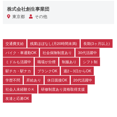
株式会社創生事業団
東京都
その他
交通費支給
残業ほぼなし(月20時間未満)
長期(3ヶ月以上)
バイク・車通勤OK
社会保険制度あり
30代活躍中
ミドルも活躍中
職場が分煙
制服あり
シフト制
駅チカ・駅ナカ
ブランクOK
週2～3日からOK
学歴不問
昇給あり
休日面接OK
20代活躍中
社会人未経験ＯＫ
研修制度あり資格取得支援
友達と応募OK