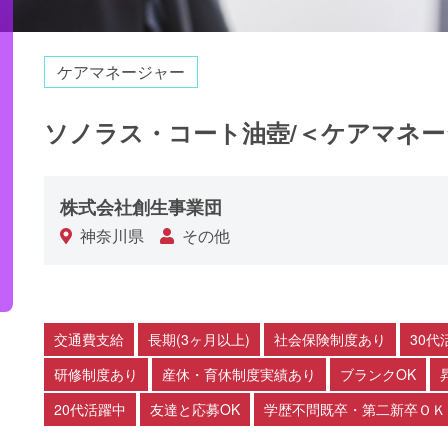
ケアマネージャー
ソノラス・コート油壺/＜ケアマネ
株式会社創生事業団
神奈川県
その他
交通費支給
長期(3ヶ月以上)
社会保険制度あり
30代
研修制度あり
産休・育休制度実績あり
ブランクOK
20代活躍中
友達と応募OK
学歴不問既卒・第二新卒ＯＫ