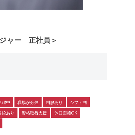
ージャー 正社員＞
活躍中
職場が分煙
制服あり
シフト制
昇給あり
資格取得支援
休日面接OK