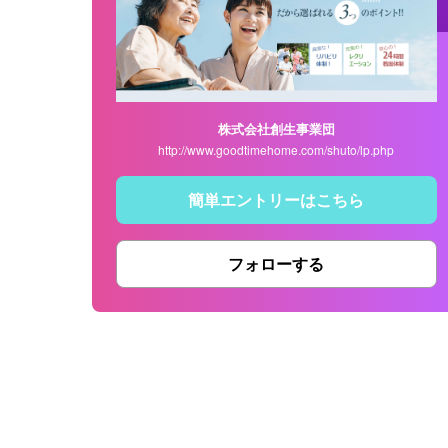
株式会社創生事業団
http://www.goodtimehome.com/shuto/lp.php
簡単エントリーはこちら
フォローする