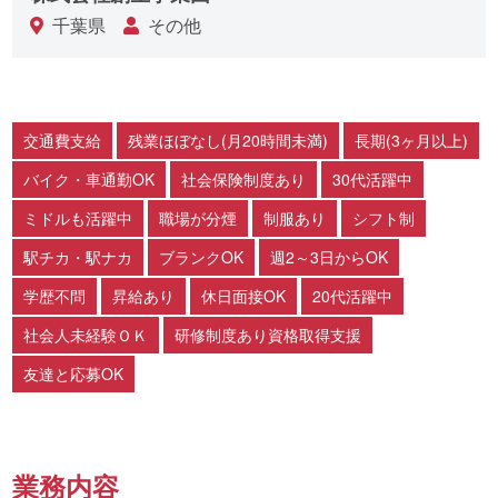
千葉県
その他
交通費支給
残業ほぼなし(月20時間未満)
長期(3ヶ月以上)
バイク・車通勤OK
社会保険制度あり
30代活躍中
ミドルも活躍中
職場が分煙
制服あり
シフト制
駅チカ・駅ナカ
ブランクOK
週2～3日からOK
学歴不問
昇給あり
休日面接OK
20代活躍中
社会人未経験ＯＫ
研修制度あり資格取得支援
友達と応募OK
業務内容