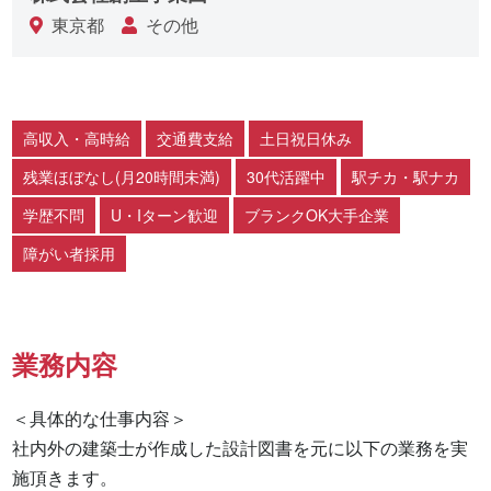
東京都
その他
高収入・高時給
交通費支給
土日祝日休み
残業ほぼなし(月20時間未満)
30代活躍中
駅チカ・駅ナカ
学歴不問
U・Iターン歓迎
ブランクOK大手企業
障がい者採用
業務内容
＜具体的な仕事内容＞

社内外の建築士が作成した設計図書を元に以下の業務を実
施頂きます。
