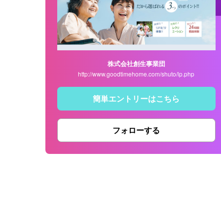
株式会社創生事業団
http://www.goodtimehome.com/shuto/lp.php
簡単エントリーはこちら
フォローする