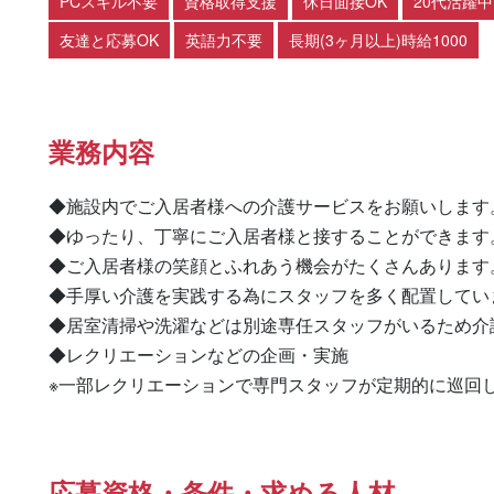
PCスキル不要
資格取得支援
休日面接OK
20代活躍中
友達と応募OK
英語力不要
長期(3ヶ月以上)時給1000
業務内容
◆施設内でご入居者様への介護サービスをお願いします。
◆ゆったり、丁寧にご入居者様と接することができます。
◆ご入居者様の笑顔とふれあう機会がたくさんあります。
◆手厚い介護を実践する為にスタッフを多く配置してい
◆居室清掃や洗濯などは別途専任スタッフがいるため介
◆レクリエーションなどの企画・実施

※一部レクリエーションで専門スタッフが定期的に巡回
応募資格・条件・求める人材