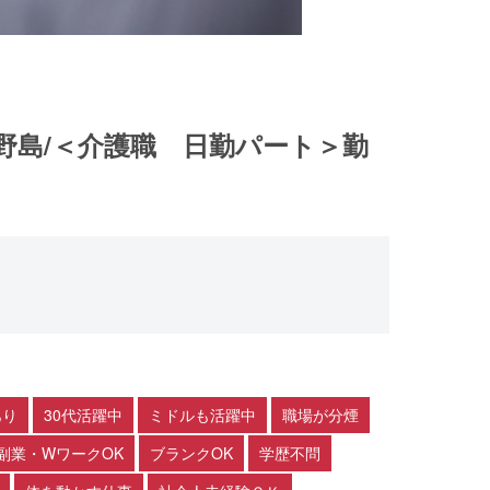
野島/＜介護職 日勤パート＞勤
あり
30代活躍中
ミドルも活躍中
職場が分煙
副業・WワークOK
ブランクOK
学歴不問