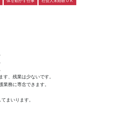
体を動かす仕事
社会人未経験ＯＫ






ます、残業は少ないです。

護業務に専念できます。

してまいります。