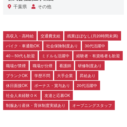
千葉県
その他
高収入・高時給
交通費支給
残業ほぼなし(月20時間未満)
バイク・車通勤OK
社会保険制度あり
30代活躍中
40～50代も歓迎
ミドルも活躍中
経験者・有資格者も歓迎
職場が禁煙
職場が分煙
看護師
研修制度あり
ブランクOK
学歴不問
大手企業
昇給あり
休日面接OK
ボーナス・賞与あり
20代活躍中
社会人未経験ＯＫ
友達と応募OK
制服あり産休・育休制度実績あり
オープニングスタッフ