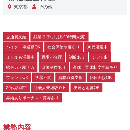
東京都
その他
交通費支給
残業ほぼなし(月20時間未満)
バイク・車通勤OK
社会保険制度あり
30代活躍中
ミドルも活躍中
職場が分煙
制服あり
シフト制
駅チカ・駅ナカ
研修制度あり
産休・育休制度実績あり
ブランクOK
学歴不問
資格取得支援
休日面接OK
20代活躍中
社会人未経験ＯＫ
友達と応募OK
昇給ありボーナス・賞与あり
業務内容