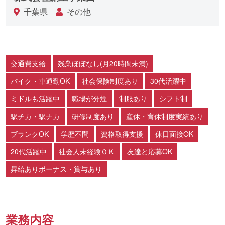
千葉県
その他
交通費支給
残業ほぼなし(月20時間未満)
バイク・車通勤OK
社会保険制度あり
30代活躍中
ミドルも活躍中
職場が分煙
制服あり
シフト制
駅チカ・駅ナカ
研修制度あり
産休・育休制度実績あり
ブランクOK
学歴不問
資格取得支援
休日面接OK
20代活躍中
社会人未経験ＯＫ
友達と応募OK
昇給ありボーナス・賞与あり
業務内容