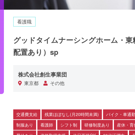
看護職
グッドタイムナーシングホーム・東
配置あり）sp
株式会社創生事業団
東京都
その他
交通費支給
残業ほぼなし(月20時間未満)
バイク・車通勤
制服あり
看護師
シフト制
研修制度あり
産休・育