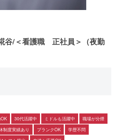
糀谷/＜看護職 正社員＞（夜勤
OK
30代活躍中
ミドルも活躍中
職場が分煙
休制度実績あり
ブランクOK
学歴不問