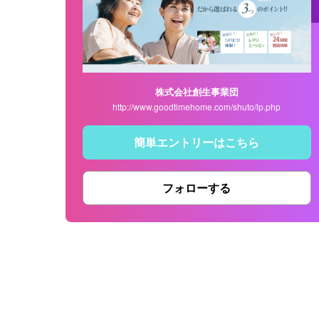
株式会社創生事業団
http://www.goodtimehome.com/shuto/lp.php
簡単エントリーはこちら
フォローする