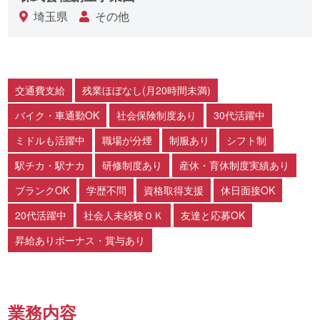
埼玉県
その他
交通費支給
残業ほぼなし(月20時間未満)
バイク・車通勤OK
社会保険制度あり
30代活躍中
ミドルも活躍中
職場が分煙
制服あり
シフト制
駅チカ・駅ナカ
研修制度あり
産休・育休制度実績あり
ブランクOK
学歴不問
資格取得支援
休日面接OK
20代活躍中
社会人未経験ＯＫ
友達と応募OK
昇給ありボーナス・賞与あり
業務内容