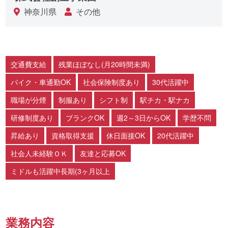
神奈川県
その他
交通費支給
残業ほぼなし(月20時間未満)
バイク・車通勤OK
社会保険制度あり
30代活躍中
職場が分煙
制服あり
シフト制
駅チカ・駅ナカ
研修制度あり
ブランクOK
週2～3日からOK
学歴不問
昇給あり
資格取得支援
休日面接OK
20代活躍中
社会人未経験ＯＫ
友達と応募OK
ミドルも活躍中長期(3ヶ月以上
業務内容