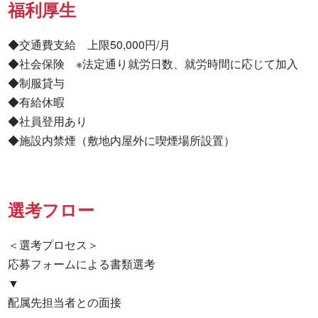
福利厚生
◆交通費支給　上限50,000円/月

◆社会保険　※法定通り就労日数、就労時間に応じて加入

◆制服貸与

◆有給休暇

◆社員登用あり

◆施設内禁煙（敷地内屋外に喫煙場所設置）
選考フロー
＜選考プロセス＞

応募フォームによる書類選考

▼

配属先担当者との面接
