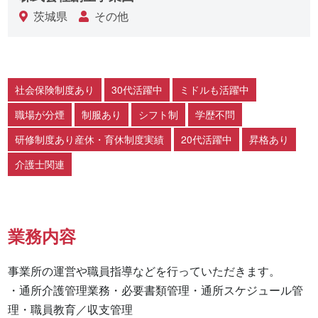
茨城県
その他
社会保険制度あり
30代活躍中
ミドルも活躍中
職場が分煙
制服あり
シフト制
学歴不問
研修制度あり産休・育休制度実績
20代活躍中
昇格あり
介護士関連
業務内容
事業所の運営や職員指導などを行っていただきます。

・通所介護管理業務・必要書類管理・通所スケジュール管
理・職員教育／収支管理
