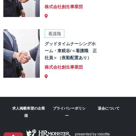
株式会社創生事業団
看護職
グッドタイムナーシングホ
ーム・東糀谷/＜看護職 正
社員＞（夜勤配置あり）
株式会社創生事業団
求人掲載希望の企業
プライバシーポリシ
退会について
様
ー
presented by robottte