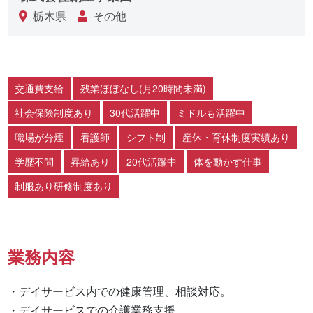
栃木県
その他
交通費支給
残業ほぼなし(月20時間未満)
社会保険制度あり
30代活躍中
ミドルも活躍中
職場が分煙
看護師
シフト制
産休・育休制度実績あり
学歴不問
昇給あり
20代活躍中
体を動かす仕事
制服あり研修制度あり
業務内容
・デイサービス内での健康管理、相談対応。

・デイサービスでの介護業務支援。
