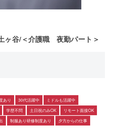
土ヶ谷/＜介護職 夜勤パート＞
度あり
30代活躍中
ミドルも活躍中
学歴不問
土日祝のみOK
リモート面接OK
出
制服あり研修制度あり
夕方からの仕事