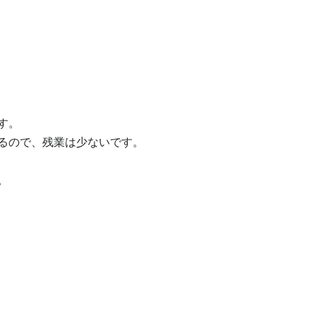
。 

ので、残業は少ないです。 

。