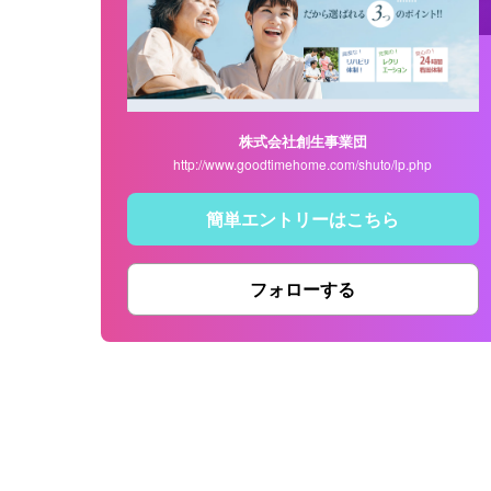
株式会社創生事業団
http://www.goodtimehome.com/shuto/lp.php
簡単エントリーはこちら
フォローする