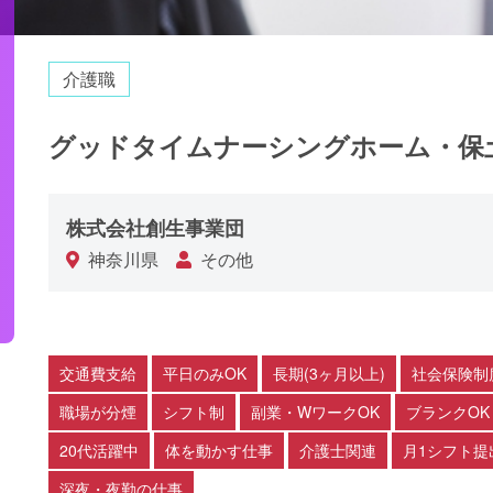
介護職
グッドタイムナーシングホーム・保
株式会社創生事業団
神奈川県
その他
交通費支給
平日のみOK
長期(3ヶ月以上)
社会保険制
職場が分煙
シフト制
副業・WワークOK
ブランクOK
20代活躍中
体を動かす仕事
介護士関連
月1シフト提
深夜・夜勤の仕事