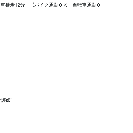
駅下車徒歩12分　【バイク通勤ＯＫ，自転車通勤Ｏ
准看護師】