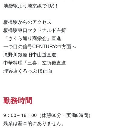
池袋駅より埼京線で1駅！

板橋駅からのアクセス

板橋駅東口マクドナルド左折

「さくら通り商栄会」直進

一つ目の信号CENTURY21方面へ

滝野川銀座旧中山道直進

中華料理「三喜」左折後直進

理容店くろっぷ18正面
勤務時間
9：00～18：00（休憩60分・実働8時間）

残業は基本的にありません。