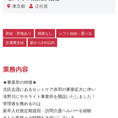
東京都
正社員
昇給・昇格あり
残業なし
シフト自由・選べる
交通費支給
駅から5分以内
業務内容
★事業所の特徴★

北区志茂にあるセントケア赤羽の事業拡大に伴い

滝野川にサテライト事業所を開設いたしました！

管理者を務めるのは

新卒入社後定期巡回・訪問介護ヘルパーを経験

今もお客様との時間を大切にしている
