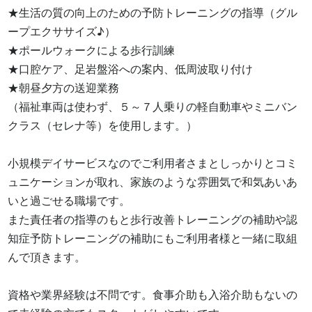
★生活の質の向上のための予防トレーニングの指導（グル
ープエクササイズ♪）

★ポールウォークによる歩行訓練

★口腔ケア、足岩盤浴への案内、低周波取り付け

★朝昼夕方の送迎業務

（福祉車両は使わず、５～７人乗りの軽自動車やミニバン
クラス（セレナ等）を使用します。）

小規模デイサービスなのでご利用者さまとしっかりとコミ
ュニケーションが取れ、家族のような雰囲気で和気あいあ
いと過ごせる職場です。

また責任者の指導のもと歩行改善トレーニングの補助や認
知症予防トレーニングの補助にもご利用者様と一緒に取組
んで頂きます。

資格や業界経験は不問です。食事介助も入浴介助もないの