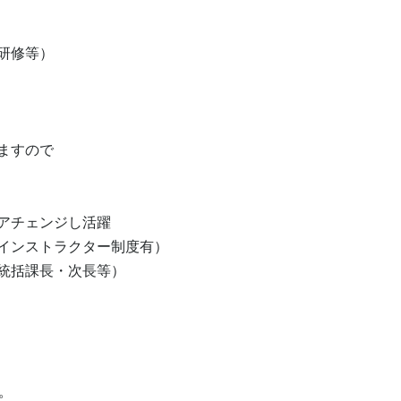
修等）

すので

チェンジし活躍

インストラクター制度有）

統括課長・次長等）


