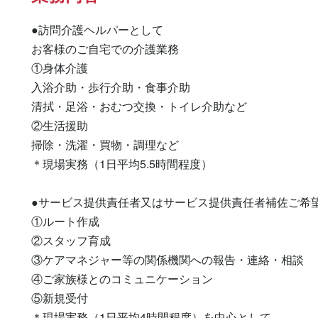
●訪問介護ヘルパーとして

お客様のご自宅での介護業務

①身体介護

入浴介助・歩行介助・食事介助

清拭・足浴・おむつ交換・トイレ介助など

②生活援助

掃除・洗濯・買物・調理など

＊現場実務（1日平均5.5時間程度）

●サービス提供責任者又はサービス提供責任者補佐ご希望
①ルート作成

②スタッフ育成

③ケアマネジャー等の関係機関への報告・連絡・相談

④ご家族様とのコミュニケーション

⑤新規受付

＊現場実務（1日平均4時間程度）を中心として
