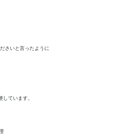
ださいと言ったように

整しています。


