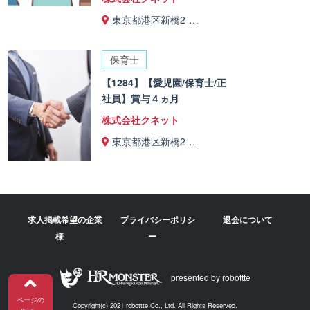
東京都港区新橋2-…
保育士
【1284】【愛児園/保育士/正
社員】賞与４ヵ月
株式会社クネット
東京都港区新橋2-…
求人掲載希望の企業
プライバシーポリシ
退会について
様
ー
presented by robottte
ページの
Copyright(c) 2021 robottte Co., Ltd. All Rights Reserved.