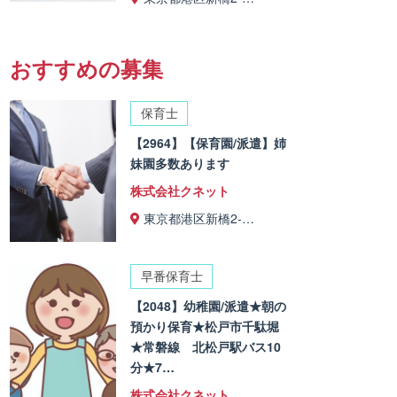
おすすめの募集
保育士
【2964】【保育園/派遣】姉
妹園多数あります
株式会社クネット
東京都港区新橋2-…
早番保育士
【2048】幼稚園/派遣★朝の
預かり保育★松戸市千駄堀
★常磐線 北松戸駅バス10
分★7…
株式会社クネット