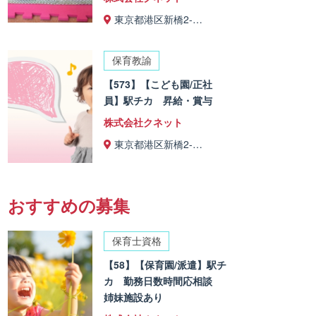
東京都港区新橋2-…
保育教諭
【573】【こども園/正社
員】駅チカ 昇給・賞与
株式会社クネット
東京都港区新橋2-…
おすすめの募集
保育士資格
【58】【保育園/派遣】駅チ
カ 勤務日数時間応相談
姉妹施設あり