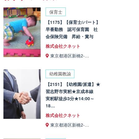
保育士
【1175】【保育士/パート】
早番勤務 認可保育園 社
会保険完備 昇給・賞与
株式会社クネット
東京都港区新橋2-…
幼稚園教諭
【2151】【幼稚園/派遣】★
習志野市実籾★京成本線
実籾駅徒歩3分★14:00～
18…
株式会社クネット
東京都港区新橋2-…